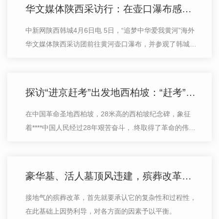
华文媒体陕西采访行：在壶口瀑布感受中华民族精神
中新网陕西韩城4月6日电 5日，“追梦中华爱我黄河”海外
华文媒体陕西采访团前往黄河壶口瀑布，并参观了韩城党
家村、韩城梁带村芮国遗址博物馆等，深入了解当地
探访“进京赶考”出发地西柏坡：“赶考”永远在路上
在中国革命圣地西柏坡，28米高的西柏坡纪念碑，象征
着****中国人民经过28年艰苦奋斗，.终取得了革命的伟大
胜利。纪念碑下，依山设计的三组浮雕，再现
豪华墓、活人墓顶风违建，殡葬改革不能只看到观念因素
接地气的殡葬改革，首先就要承认它的复杂性和过程性，
在此基础上因势利导，对各方面的因素予以平衡。