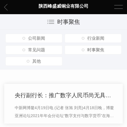
陕西峰盛威铜业有限公司
时事聚焦
公司新闻
行业新闻
常见问题
时事聚焦
其他
央行副行长：推广数字人民币尚无具体时间表
中新网博鳌4月19日电 (记者 张旭 刘亮)4月18日晚，博鳌
亚洲论坛2021年年会分论坛“数字支付与数字货币”在海南
博鳌举行。中国人民银行央行副行长李波以线上视频形式