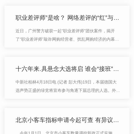
参会，这也是李波回归央行后
职业差评师”是啥？ 网络差评的“红”与“黑”
近日，广州警方破获一起“职业差评师”团伙案件，揭开
了“职业差评师”敲诈网购经营者、扰乱网购经济的内幕。
不过，也有消费者因给“差评”遭到商家报复或者起诉的情
况
十六年来.具悬念大选将启 谁会“接班”默克尔？
中新社柏林4月18日电 (记者 彭大伟)19日，本届德国大
选声势正盛的绿党将宣布参与角逐下届总理的人选。外界
普遍预期，
北京小客车指标申请今起可查 有异议应在15日内复核
，今年1月1日，北京市小客车数量调控新政正式实施，