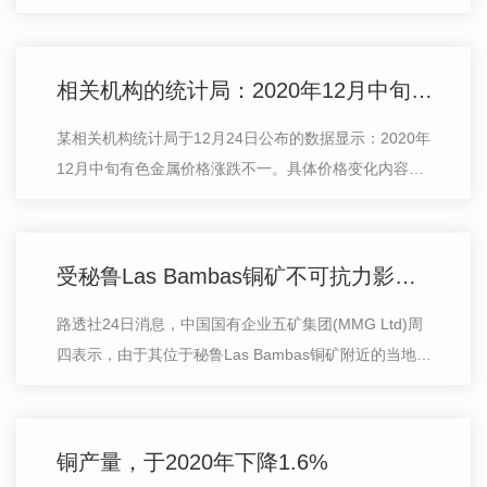
相关机构的统计局：2020年12月中旬有色金属价格涨跌不一
某相关机构统计局于12月24日公布的数据显示：2020年
12月中旬有色金属价格涨跌不一。具体价格变化内容如
下：电解铜价格58123.8元/吨，较上期上涨867.7元/吨，
涨1.5%。铝锭价格16735...
受秘鲁Las Bambas铜矿不可抗力影响，中国五矿宣布部分供货将延期
路透社24日消息，中国国有企业五矿集团(MMG Ltd)周
四表示，由于其位于秘鲁Las Bambas铜矿附近的当地居
民阻拦道路，运输暂时中断，迫使其宣布部分供应合同受
到不可抗力影响。“根据Las Ba...
铜产量，于2020年下降1.6%